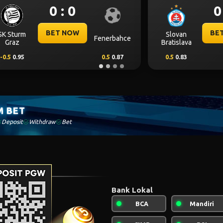
August 7, 2026 — 22:30 WIB
1 : 1
Saint-
oise
BET NOW
e-Wales
e-Poland
e-H
1.00
0.00
-0.55
0.00
0.31
-0.
M BET
Deposit
Withdraw
Bet
Bank Lokal
BCA
Mandiri