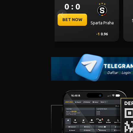
0 : 0
Previous
BET NOW
Union 
Bodo Glimt
Gill
0.75
0.82
-0.75
TELEGRA
Daftar
Login