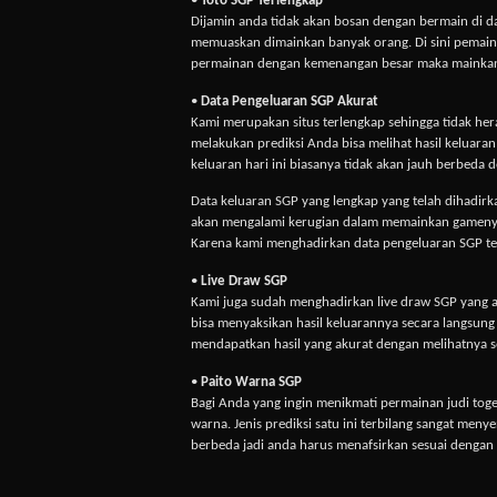
•
Toto SGP Terlengkap
Dijamin anda tidak akan bosan dengan bermain di d
memuaskan dimainkan banyak orang. Di sini pemain
permainan dengan kemenangan besar maka mainkan 
•
Data Pengeluaran SGP Akurat
Kami merupakan situs terlengkap sehingga tidak her
melakukan prediksi Anda bisa melihat hasil keluar
keluaran hari ini biasanya tidak akan jauh berbeda 
Data keluaran SGP yang lengkap yang telah dihadirk
akan mengalami kerugian dalam memainkan gamenya. 
Karena kami menghadirkan data pengeluaran SGP te
•
Live Draw SGP
Kami juga sudah menghadirkan live draw SGP yang ak
bisa menyaksikan hasil keluarannya secara langsun
mendapatkan hasil yang akurat dengan melihatnya
•
Paito Warna SGP
Bagi Anda yang ingin menikmati permainan judi
tog
warna. Jenis prediksi satu ini terbilang sangat m
berbeda jadi anda harus menafsirkan sesuai dengan