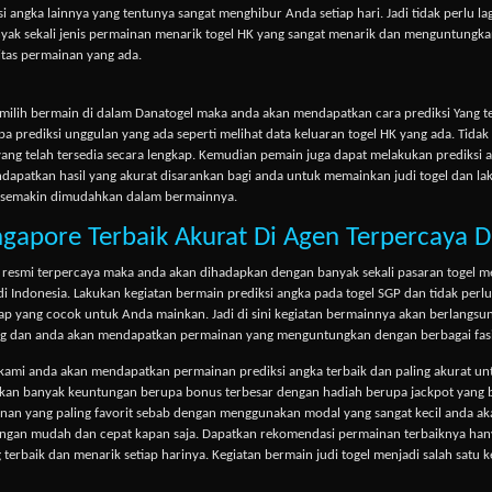
i angka lainnya yang tentunya sangat menghibur Anda setiap hari. Jadi tidak perlu lag
anyak sekali jenis permainan menarik togel HK yang sangat menarik dan menguntungk
itas permainan yang ada.
emilih bermain di dalam
Danatogel
maka anda akan mendapatkan cara prediksi Yang tep
 prediksi unggulan yang ada seperti melihat data keluaran togel HK yang ada. Tidak 
ng telah tersedia secara lengkap. Kemudian pemain juga dapat melakukan prediksi
endapatkan hasil yang akurat disarankan bagi anda untuk memainkan judi togel dan
an semakin dimudahkan dalam bermainnya.
ngapore Terbaik Akurat Di Agen Terpercaya 
 resmi terpercaya maka anda akan dihadapkan dengan banyak sekali pasaran togel 
 Indonesia. Lakukan kegiatan bermain prediksi angka pada togel SGP dan tidak perl
p yang cocok untuk Anda mainkan. Jadi di sini kegiatan bermainnya akan berlangsun
ang dan anda akan mendapatkan permainan yang menguntungkan dengan berbagai fasi
kami anda akan mendapatkan permainan prediksi angka terbaik dan paling akurat un
n banyak keuntungan berupa bonus terbesar dengan hadiah berupa jackpot yang bisa
ainan yang paling favorit sebab dengan menggunakan modal yang sangat kecil anda
engan mudah dan cepat kapan saja. Dapatkan rekomendasi permainan terbaiknya han
 terbaik dan menarik setiap harinya. Kegiatan bermain judi togel menjadi salah sa