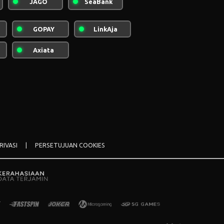
JAGO
SeaBank
GOPAY
LinkAja
Axiata
RIVASI
|
PERSETUJUAN COOKIES