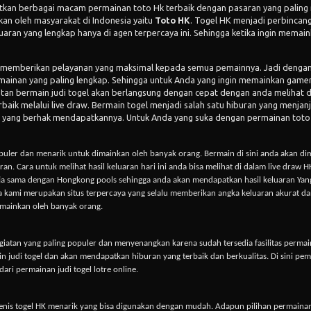
patkan berbagai macam permainan toto Hk terbaik dengan pasaran yang palin
kan oleh masyarakat di Indonesia yaitu
Toto HK
. Togel HK menjadi perbincan
uaran yang lengkap hanya di agen terpercaya ini. Sehingga ketika ingin mem
lu memberikan pelayanan yang maksimal kepada semua pemainnya. Jadi denga
ermainan yang paling lengkap. Sehingga untuk Anda yang ingin memainkan game
atan bermain judi togel akan berlangsung dengan cepat dengan anda melihat 
rbaik melalui live draw. Bermain togel menjadi salah satu hiburan yang menja
 yang berhak mendapatkannya. Untuk Anda yang suka dengan permainan toto 
 populer dan menarik untuk dimainkan oleh banyak orang. Bermain di sini anda aka
an. Cara untuk melihat hasil keluaran hari ini anda bisa melihat di dalam live draw HK
rja sama dengan Hongkong pools sehingga anda akan mendapatkan hasil keluaran Yang
a kami merupakan situs terpercaya yang selalu memberikan angka keluaran akurat da
mainkan oleh banyak orang.
 kegiatan yang paling populer dan menyenangkan karena sudah tersedia fasilitas per
 judi togel dan akan mendapatkan hiburan yang terbaik dan berkualitas. Di sini p
ri permainan judi togel lotre online.
-jenis togel HK menarik yang bisa digunakan dengan mudah. Adapun pilihan permainanny