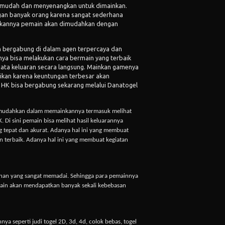
g mudah dan menyenangkan untuk dimainkan.
gan banyak orang karena sangat sederhana
ainkannya pemain akan dimudahkan dengan
n bergabung di dalam agen terpercaya dan
nya bisa melakukan cara bermain yang terbaik
data keluaran secara langsung. Mainkan gamenya
njikan karena keuntungan terbesar akan
HK bisa bergabung sekarang melalui Danatogel
n dimudahkan dalam memainkannya termasuk melihat
. Di sini pemain bisa melihat hasil keluarannya
 tepat dan akurat. Adanya hal ini yang membuat
n terbaik. Adanya hal ini yang membuat kegiatan
mainan yang sangat memadai. Sehingga para pemainnya
emain akan mendapatkan banyak sekali kebebasan
a seperti judi togel 2D, 3d, 4d, colok bebas, togel