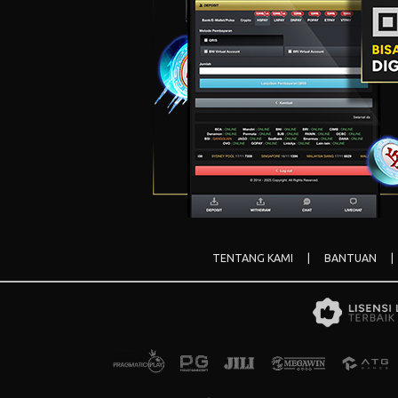
TENTANG KAMI
|
BANTUAN
|