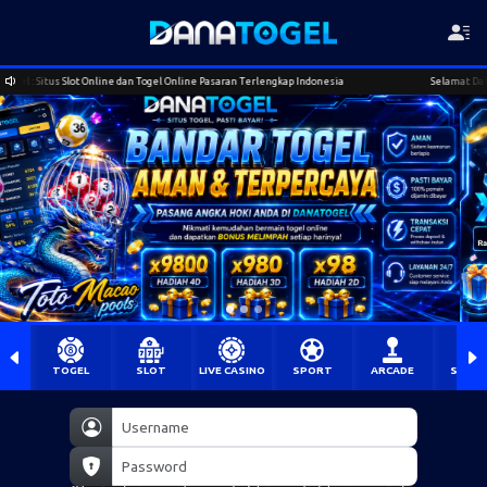
itus Slot Online dan Togel Online Pasaran Terlengkap Indonesia
Selamat Datang di Da
TOGEL
SLOT
LIVE CASINO
SPORT
ARCADE
SABU