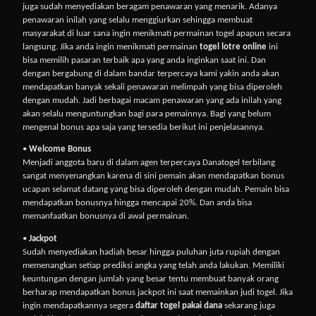
juga sudah menyediakan beragam penawaran yang menarik. Adanya
penawaran inilah yang selalu menggiurkan sehingga membuat
masyarakat di luar sana ingin menikmati permainan togel apapun secara
langsung. Jika anda ingin menikmati permainan
togel lotre online
ini
bisa memilih pasaran terbaik apa yang anda inginkan saat ini. Dan
dengan bergabung di dalam bandar terpercaya kami yakin anda akan
mendapatkan banyak sekali penawaran melimpah yang bisa diperoleh
dengan mudah. Jadi berbagai macam penawaran yang ada inilah yang
akan selalu menguntungkan bagi para pemainnya. Bagi yang belum
mengenal bonus apa saja yang tersedia berikut ini penjelasannya.
•
Welcome Bonus
Menjadi anggota baru di dalam agen terpercaya Danatogel terbilang
sangat menyenangkan karena di sini pemain akan mendapatkan bonus
ucapan selamat datang yang bisa diperoleh dengan mudah. Pemain bisa
mendapatkan bonusnya hingga mencapai 20%. Dan anda bisa
memanfaatkan bonusnya di awal permainan.
•
Jackpot
Sudah menyediakan hadiah besar hingga puluhan juta rupiah dengan
memenangkan setiap prediksi angka yang telah anda lakukan. Memiliki
keuntungan dengan jumlah yang besar tentu membuat banyak orang
berharap mendapatkan bonus jackpot ini saat memainkan judi togel. Jika
ingin mendapatkannya segera
daftar togel pakai dana
sekarang juga