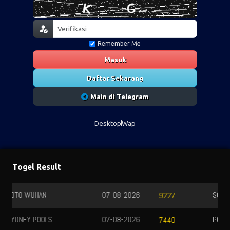
Remember Me
Masuk
Daftar Sekarang
Main di Telegram
Desktop
Wap
Togel Result
SG METRO
07-08-2026
9123
PCSO
06-08-2026
3704