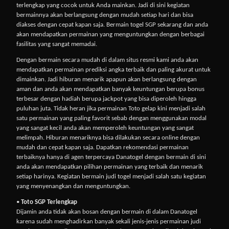
terlengkap yang cocok untuk Anda mainkan. Jadi di sini kegiatan
bermainnya akan berlangsung dengan mudah setiap hari dan bisa
diakses dengan cepat kapan saja. Bermain togel SGP sekarang dan anda
akan mendapatkan permainan yang menguntungkan dengan berbagai
fasilitas yang sangat memadai.
Dengan bermain secara mudah di dalam situs resmi kami anda akan
mendapatkan permainan prediksi angka terbaik dan paling akurat untuk
dimainkan. Jadi hiburan menarik apapun akan berlangsung dengan
aman dan anda akan mendapatkan banyak keuntungan berupa bonus
terbesar dengan hadiah berupa jackpot yang bisa diperoleh hingga
puluhan juta. Tidak heran jika permainan Toto gelap kini menjadi salah
satu permainan yang paling favorit sebab dengan menggunakan modal
yang sangat kecil anda akan memperoleh keuntungan yang sangat
melimpah. Hiburan menariknya bisa dilakukan secara online dengan
mudah dan cepat kapan saja. Dapatkan rekomendasi permainan
terbaiknya hanya di agen terpercaya Danatogel dengan bermain di sini
anda akan mendapatkan pilihan permainan yang terbaik dan menarik
setiap harinya. Kegiatan bermain judi togel menjadi salah satu kegiatan
yang menyenangkan dan menguntungkan.
•
Toto SGP Terlengkap
Dijamin anda tidak akan bosan dengan bermain di dalam Danatogel
karena sudah menghadirkan banyak sekali jenis-jenis permainan judi