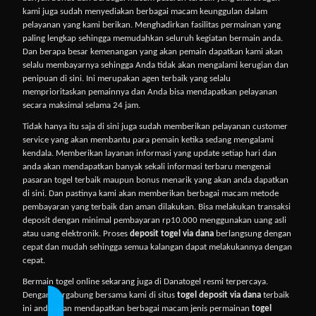
kami juga sudah menyediakan berbagai macam keunggulan dalam
pelayanan yang kami berikan. Menghadirkan fasilitas permainan yang
paling lengkap sehingga memudahkan seluruh kegiatan bermain anda.
Dan berapa besar kemenangan yang akan pemain dapatkan kami akan
selalu membayarnya sehingga Anda tidak akan mengalami kerugian dan
penipuan di sini. Ini merupakan agen terbaik yang selalu
memprioritaskan pemainnya dan Anda bisa mendapatkan pelayanan
secara maksimal selama 24 jam.
Tidak hanya itu saja di sini juga sudah memberikan pelayanan customer
service yang akan membantu para pemain ketika sedang mengalami
kendala. Memberikan layanan informasi yang update setiap hari dan
anda akan mendapatkan banyak sekali informasi terbaru mengenai
pasaran togel terbaik maupun bonus menarik yang akan anda dapatkan
di sini. Dan pastinya kami akan memberikan berbagai macam metode
pembayaran yang terbaik dan aman dilakukan. Bisa melakukan transaksi
deposit dengan minimal pembayaran rp10.000 menggunakan uang asli
atau uang elektronik. Proses
deposit togel via dana
berlangsung dengan
cepat dan mudah sehingga semua kalangan dapat melakukannya dengan
cepat.
Bermain togel online sekarang juga di Danatogel resmi terpercaya.
Dengan bergabung bersama kami di situs
togel deposit via dana
terbaik
ini anda akan mendapatkan berbagai macam jenis permainan
togel