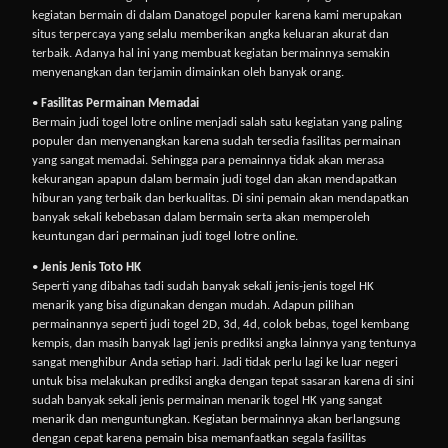
kegiatan bermain di dalam Danatogel populer karena kami merupakan
situs terpercaya yang selalu memberikan angka keluaran akurat dan
terbaik. Adanya hal ini yang membuat kegiatan bermainnya semakin
menyenangkan dan terjamin dimainkan oleh banyak orang.
•
Fasilitas Permainan Memadai
Bermain judi togel lotre online menjadi salah satu kegiatan yang paling
populer dan menyenangkan karena sudah tersedia fasilitas permainan
yang sangat memadai. Sehingga para pemainnya tidak akan merasa
kekurangan apapun dalam bermain judi togel dan akan mendapatkan
hiburan yang terbaik dan berkualitas. Di sini pemain akan mendapatkan
banyak sekali kebebasan dalam bermain serta akan memperoleh
keuntungan dari permainan judi togel lotre online.
•
Jenis Jenis Toto HK
Seperti yang dibahas tadi sudah banyak sekali jenis-jenis togel HK
menarik yang bisa digunakan dengan mudah. Adapun pilihan
permainannya seperti judi togel 2D, 3d, 4d, colok bebas, togel kembang
kempis, dan masih banyak lagi jenis prediksi angka lainnya yang tentunya
sangat menghibur Anda setiap hari. Jadi tidak perlu lagi ke luar negeri
untuk bisa melakukan prediksi angka dengan tepat sasaran karena di sini
sudah banyak sekali jenis permainan menarik togel HK yang sangat
menarik dan menguntungkan. Kegiatan bermainnya akan berlangsung
dengan cepat karena pemain bisa memanfaatkan segala fasilitas