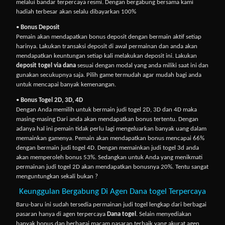
melalui bandar terpercaya resmi. Dengan bergabung bersama kami
hadiah terbesar akan selalu dibayarkan 100%
•
Bonus Deposit
Pemain akan mendapatkan bonus deposit dengan bermain aktif setiap
harinya. Lakukan transaksi deposit di awal permainan dan anda akan
mendapatkan keuntungan setiap kali melakukan deposit ini. Lakukan
deposit togel via dana
sesuai dengan modal yang anda miliki saat ini dan
gunakan secukupnya saja. Pilih game termudah agar mudah bagi anda
untuk mencapai banyak kemenangan.
•
Bonus Togel 2D, 3D, 4D
Dengan Anda memilih untuk bermain judi togel 2D, 3D dan 4D maka
masing-masing Dari anda akan mendapatkan bonus tertentu. Dengan
adanya hal ini pemain tidak perlu lagi mengeluarkan banyak uang dalam
memainkan gamenya. Pemain akan mendapatkan bonus mencapai 66%
dengan bermain judi togel 4D. Dengan memainkan judi togel 3d anda
akan memperoleh bonus 53%. Sedangkan untuk Anda yang menikmati
permainan judi togel 2D akan mendapatkan bonusnya 20%. Tentu sangat
menguntungkan sekali bukan ?
Keunggulan Bergabung Di Agen Dana togel Terpercaya
Baru-baru ini sudah tersedia permainan judi togel lengkap dari berbagai
pasaran hanya di agen terpercaya
Dana togel
. Selain menyediakan
banyak bonus dan berbagai macam pasaran terbaik yang akurat agen