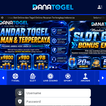
us Slot Online dan Togel Online Pasaran Terlengkap Indonesia
Selamat Datang di Danat
TOGEL
SLOT
LIVE CASINO
SPORT
ARCADE
SABU