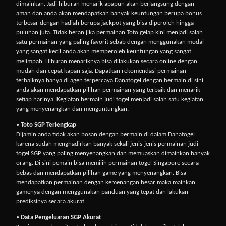
dimainkan. Jadi hiburan menarik apapun akan berlangsung dengan
aman dan anda akan mendapatkan banyak keuntungan berupa bonus
terbesar dengan hadiah berupa jackpot yang bisa diperoleh hingga
puluhan juta. Tidak heran jika permainan Toto gelap kini menjadi salah
satu permainan yang paling favorit sebab dengan menggunakan modal
yang sangat kecil anda akan memperoleh keuntungan yang sangat
melimpah. Hiburan menariknya bisa dilakukan secara online dengan
mudah dan cepat kapan saja. Dapatkan rekomendasi permainan
terbaiknya hanya di agen terpercaya Danatogel dengan bermain di sini
anda akan mendapatkan pilihan permainan yang terbaik dan menarik
setiap harinya. Kegiatan bermain judi togel menjadi salah satu kegiatan
yang menyenangkan dan menguntungkan.
•
Toto SGP Terlengkap
Dijamin anda tidak akan bosan dengan bermain di dalam Danatogel
karena sudah menghadirkan banyak sekali jenis-jenis permainan judi
togel SGP yang paling menyenangkan dan memuaskan dimainkan banyak
orang. Di sini pemain bisa memilih permainan togel Singapore secara
bebas dan mendapatkan pilihan game yang menyenangkan. Bisa
mendapatkan permainan dengan kemenangan besar maka mainkan
gamenya dengan menggunakan panduan yang tepat dan lakukan
prediksinya secara akurat
•
Data Pengeluaran SGP Akurat