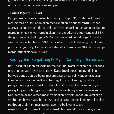
gunakan secukupnya saja. Pilih game termudah agar mudah bagi anda
untuk mencapai banyak kemenangan.
•
Bonus Togel 2D, 3D, 4D
Dengan Anda memilih untuk bermain judi togel 2D, 3D dan 4D maka
masing-masing Dari anda akan mendapatkan bonus tertentu. Dengan
adanya hal ini pemain tidak perlu lagi mengeluarkan banyak uang dalam
memainkan gamenya. Pemain akan mendapatkan bonus mencapai 66%
dengan bermain judi togel 4D. Dengan memainkan judi togel 3d anda
akan memperoleh bonus 53%. Sedangkan untuk Anda yang menikmati
permainan judi togel 2D akan mendapatkan bonusnya 20%. Tentu sangat
menguntungkan sekali bukan ?
Keunggulan Bergabung Di Agen Dana togel Terpercaya
Baru-baru ini sudah tersedia permainan judi togel lengkap dari berbagai
pasaran hanya di agen terpercaya
Dana togel
. Selain menyediakan
banyak bonus dan berbagai macam pasaran terbaik yang akurat agen
kami juga sudah menyediakan berbagai macam keunggulan dalam
pelayanan yang kami berikan. Menghadirkan fasilitas permainan yang
paling lengkap sehingga memudahkan seluruh kegiatan bermain anda.
Dan berapa besar kemenangan yang akan pemain dapatkan kami akan
selalu membayarnya sehingga Anda tidak akan mengalami kerugian dan
penipuan di sini. Ini merupakan agen terbaik yang selalu
memprioritaskan pemainnya dan Anda bisa mendapatkan pelayanan