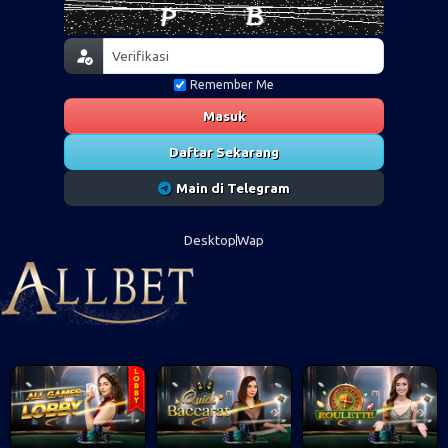
Remember Me
Masuk
Daftar Sekarang
Main di Telegram
Desktop
Wap