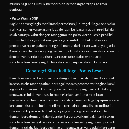
mudah bagi anda untuk memperoleh kemenangan tanpa adanya
penipuan.
•
Paito Warna SGP
Bagi Anda yang ingin menikmati permainan judi
togel Singapore
maka
mainkan gamenya sekarang juga dengan berbagai macam prediksi dan
salah satunya yaitu dengan menggunakan paito warna. Jenis prediksi
satu ini terbilang sangat menyenangkan untuk dilakukan dimana
pemainnya harus paham mengenai makna dari setiap warna yang ada.
Karena memiliki warna yang berbeda jadi anda harus menafsirkan sesuai
dengan yang anda dapatkan. Gunakan tabel paito warna agar
mendapatkan hasil yang terbaik dan menjanjikan dalam bermain.
Danatogel Situs Judi Togel Bonus Besar
Banyak masyarakat yang tertarik dengan bermain di dalam Danatogel
karena selain mendapatkan berbagai macam pasaran terlengkap kami
juga sudah menyediakan beragam penawaran yang menarik. Adanya
penawaran inilah yang selalu menggiurkan sehingga membuat
masyarakat di luar sana ingin menikmati permainan togel apapun secara
langsung. Jika anda ingin menikmati permainan
togel lotre online
ini
bisa memilih pasaran terbaik apa yang anda inginkan saat ini. Dan
dengan bergabung di dalam bandar terpercaya kami yakin anda akan
mendapatkan banyak sekali penawaran melimpah yang bisa diperoleh
dengan mudah. Jadi berbagai macam penawaran yang ada inilah yang