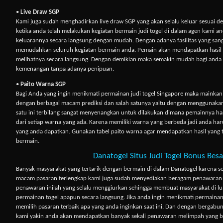
•
Live Draw SGP
Kami juga sudah menghadirkan live draw SGP yang akan selalu keluar sesuai de
ketika anda telah melakukan kegiatan bermain judi togel di dalam agen kami an
keluarannya secara langsung dengan mudah. Dengan adanya fasilitas yang sang
memudahkan seluruh kegiatan bermain anda. Pemain akan mendapatkan hasil 
melihatnya secara langsung. Dengan demikian maka semakin mudah bagi and
kemenangan tanpa adanya penipuan.
•
Paito Warna SGP
Bagi Anda yang ingin menikmati permainan judi
togel Singapore
maka mainkan 
dengan berbagai macam prediksi dan salah satunya yaitu dengan menggunakan 
satu ini terbilang sangat menyenangkan untuk dilakukan dimana pemainnya 
dari setiap warna yang ada. Karena memiliki warna yang berbeda jadi anda ha
yang anda dapatkan. Gunakan tabel paito warna agar mendapatkan hasil yang 
bermain.
Danatogel Situs Judi Togel Bonus Besa
Banyak masyarakat yang tertarik dengan bermain di dalam Danatogel karena s
macam pasaran terlengkap kami juga sudah menyediakan beragam penawaran
penawaran inilah yang selalu menggiurkan sehingga membuat masyarakat di lu
permainan togel apapun secara langsung. Jika anda ingin menikmati permaina
memilih pasaran terbaik apa yang anda inginkan saat ini. Dan dengan bergabu
kami yakin anda akan mendapatkan banyak sekali penawaran melimpah yang b