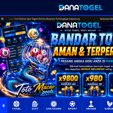
us Slot Online dan Togel Online Pasaran Terlengkap Indonesia
Selamat Datang di Danat
TOGEL
SLOT
LIVE CASINO
SPORT
ARCADE
SABU