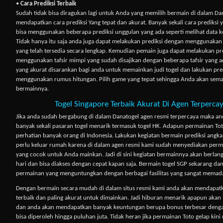
•
Cara Prediksi Terbaik
Sudah tidak bisa diragukan lagi untuk Anda yang memilih bermain di dalam
Da
mendapatkan cara prediksi Yang tepat dan akurat. Banyak sekali cara prediksi 
bisa menggunakan beberapa prediksi unggulan yang ada seperti melihat data k
Tidak hanya itu saja anda juga dapat melakukan prediksi dengan menggunakan
yang telah tersedia secara lengkap. Kemudian pemain juga dapat melakukan pr
menggunakan tafsir mimpi yang sudah disajikan dengan beberapa tafsir yang a
yang akurat disarankan bagi anda untuk memainkan judi togel dan lakukan pr
menggunakan rumus hitungan. Pilih game yang tepat sehingga Anda akan sem
bermainnya.
Togel Singapore Terbaik Akurat Di Agen Terperca
Jika anda sudah bergabung di dalam Danatogel agen resmi terpercaya maka a
banyak sekali pasaran togel menarik termasuk togel HK. Adapun permainan To
perhatian banyak orang di Indonesia. Lakukan kegiatan bermain prediksi angka
perlu keluar rumah karena di dalam agen resmi kami sudah menyediakan perma
yang cocok untuk Anda mainkan. Jadi di sini kegiatan bermainnya akan berla
hari dan bisa diakses dengan cepat kapan saja. Bermain togel SGP sekarang d
permainan yang menguntungkan dengan berbagai fasilitas yang sangat memada
Dengan bermain secara mudah di dalam situs resmi kami anda akan mendapat
terbaik dan paling akurat untuk dimainkan. Jadi hiburan menarik apapun aka
dan anda akan mendapatkan banyak keuntungan berupa bonus terbesar denga
bisa diperoleh hingga puluhan juta. Tidak heran jika permainan Toto gelap kin