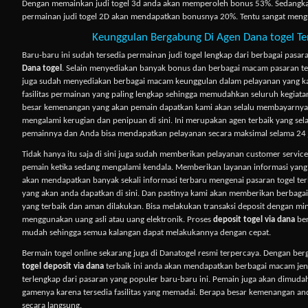
Dengan memainkan judi togel 3d anda akan memperoleh bonus 53%. Sedangk
permainan judi togel 2D akan mendapatkan bonusnya 20%. Tentu sangat meng
Keunggulan Bergabung Di Agen Dana togel Te
Baru-baru ini sudah tersedia permainan judi togel lengkap dari berbagai pasar
Dana togel
. Selain menyediakan banyak bonus dan berbagai macam pasaran te
juga sudah menyediakan berbagai macam keunggulan dalam pelayanan yang k
fasilitas permainan yang paling lengkap sehingga memudahkan seluruh kegiat
besar kemenangan yang akan pemain dapatkan kami akan selalu membayarnya 
mengalami kerugian dan penipuan di sini. Ini merupakan agen terbaik yang sel
pemainnya dan Anda bisa mendapatkan pelayanan secara maksimal selama 24 
Tidak hanya itu saja di sini juga sudah memberikan pelayanan customer servi
pemain ketika sedang mengalami kendala. Memberikan layanan informasi yang 
akan mendapatkan banyak sekali informasi terbaru mengenai pasaran togel t
yang akan anda dapatkan di sini. Dan pastinya kami akan memberikan berba
yang terbaik dan aman dilakukan. Bisa melakukan transaksi deposit dengan m
menggunakan uang asli atau uang elektronik. Proses
deposit togel via dana
ber
mudah sehingga semua kalangan dapat melakukannya dengan cepat.
Bermain togel online sekarang juga di Danatogel resmi terpercaya. Dengan ber
togel deposit via dana
terbaik ini anda akan mendapatkan berbagai macam je
terlengkap dari pasaran yang populer baru-baru ini. Pemain juga akan dimud
gamenya karena tersedia fasilitas yang memadai. Berapa besar kemenangan and
secara langsung.