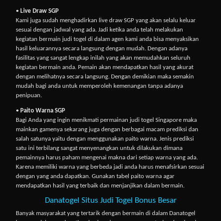
•
Live Draw SGP
Kami juga sudah menghadirkan live draw SGP yang akan selalu keluar
sesuai dengan jadwal yang ada. Jadi ketika anda telah melakukan
kegiatan bermain judi togel di dalam agen kami anda bisa menyaksikan
hasil keluarannya secara langsung dengan mudah. Dengan adanya
fasilitas yang sangat lengkap inilah yang akan memudahkan seluruh
kegiatan bermain anda. Pemain akan mendapatkan hasil yang akurat
dengan melihatnya secara langsung. Dengan demikian maka semakin
mudah bagi anda untuk memperoleh kemenangan tanpa adanya
penipuan.
•
Paito Warna SGP
Bagi Anda yang ingin menikmati permainan judi
togel Singapore
maka
mainkan gamenya sekarang juga dengan berbagai macam prediksi dan
salah satunya yaitu dengan menggunakan paito warna. Jenis prediksi
satu ini terbilang sangat menyenangkan untuk dilakukan dimana
pemainnya harus paham mengenai makna dari setiap warna yang ada.
Karena memiliki warna yang berbeda jadi anda harus menafsirkan sesuai
dengan yang anda dapatkan. Gunakan tabel paito warna agar
mendapatkan hasil yang terbaik dan menjanjikan dalam bermain.
Danatogel Situs Judi Togel Bonus Besar
Banyak masyarakat yang tertarik dengan bermain di dalam Danatogel