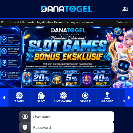
s Slot Online dan Togel Online Pasaran Terlengkap Indonesia
Selamat Datang di Danat
TOGEL
SLOT
LIVE CASINO
SPORT
ARCADE
SABU