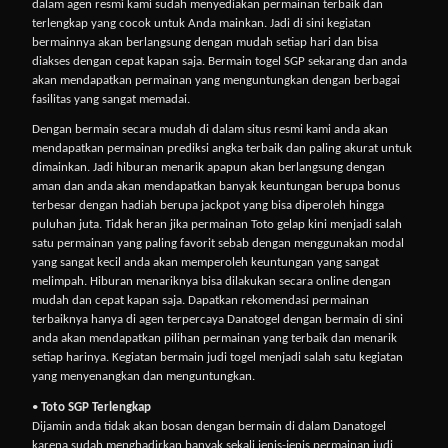
dalam agen resmi kami sudah menyediakan permainan terbaik dan
terlengkap yang cocok untuk Anda mainkan. Jadi di sini kegiatan
bermainnya akan berlangsung dengan mudah setiap hari dan bisa
diakses dengan cepat kapan saja. Bermain togel SGP sekarang dan anda
akan mendapatkan permainan yang menguntungkan dengan berbagai
fasilitas yang sangat memadai.
Dengan bermain secara mudah di dalam situs resmi kami anda akan
mendapatkan permainan prediksi angka terbaik dan paling akurat untuk
dimainkan. Jadi hiburan menarik apapun akan berlangsung dengan
aman dan anda akan mendapatkan banyak keuntungan berupa bonus
terbesar dengan hadiah berupa jackpot yang bisa diperoleh hingga
puluhan juta. Tidak heran jika permainan Toto gelap kini menjadi salah
satu permainan yang paling favorit sebab dengan menggunakan modal
yang sangat kecil anda akan memperoleh keuntungan yang sangat
melimpah. Hiburan menariknya bisa dilakukan secara online dengan
mudah dan cepat kapan saja. Dapatkan rekomendasi permainan
terbaiknya hanya di agen terpercaya Danatogel dengan bermain di sini
anda akan mendapatkan pilihan permainan yang terbaik dan menarik
setiap harinya. Kegiatan bermain judi togel menjadi salah satu kegiatan
yang menyenangkan dan menguntungkan.
•
Toto SGP Terlengkap
Dijamin anda tidak akan bosan dengan bermain di dalam Danatogel
karena sudah menghadirkan banyak sekali jenis-jenis permainan judi