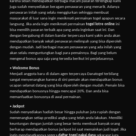
karena selain mendapatkan berbagai macam pasaran terlengkap kami
juga sudah menyediakan beragam penawaran yang menarik. Adanya
penawaran inilah yang selalu menggiurkan sehingga membuat
masyarakat di luar sana ingin menikmati permainan togel apapun secara
langsung. Jika anda ingin menikmati permainan
togel lotre online
ini
bisa memilih pasaran terbaik apa yang anda inginkan saat ini. Dan
dengan bergabung di dalam bandar terpercaya kami yakin anda akan
mendapatkan banyak sekali penawaran melimpah yang bisa diperoleh
dengan mudah. Jadi berbagai macam penawaran yang ada inilah yang
akan selalu menguntungkan bagi para pemainnya. Bagi yang belum
mengenal bonus apa saja yang tersedia berikut ini penjelasannya.
•
Welcome Bonus
Menjadi anggota baru di dalam agen terpercaya Danatogel terbilang
sangat menyenangkan karena di sini pemain akan mendapatkan bonus
ucapan selamat datang yang bisa diperoleh dengan mudah. Pemain bisa
mendapatkan bonusnya hingga mencapai 20%. Dan anda bisa
memanfaatkan bonusnya di awal permainan.
•
Jackpot
Sudah menyediakan hadiah besar hingga puluhan juta rupiah dengan
memenangkan setiap prediksi angka yang telah anda lakukan. Memiliki
keuntungan dengan jumlah yang besar tentu membuat banyak orang
berharap mendapatkan bonus jackpot ini saat memainkan judi togel. Jika
ingin mendapatkannya segera
daftar togel pakai dana
sekarang juga