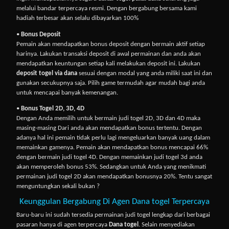
melalui bandar terpercaya resmi. Dengan bergabung bersama kami
hadiah terbesar akan selalu dibayarkan 100%
•
Bonus Deposit
Pemain akan mendapatkan bonus deposit dengan bermain aktif setiap
harinya. Lakukan transaksi deposit di awal permainan dan anda akan
mendapatkan keuntungan setiap kali melakukan deposit ini. Lakukan
deposit togel via dana
sesuai dengan modal yang anda miliki saat ini dan
gunakan secukupnya saja. Pilih game termudah agar mudah bagi anda
untuk mencapai banyak kemenangan.
•
Bonus Togel 2D, 3D, 4D
Dengan Anda memilih untuk bermain judi togel 2D, 3D dan 4D maka
masing-masing Dari anda akan mendapatkan bonus tertentu. Dengan
adanya hal ini pemain tidak perlu lagi mengeluarkan banyak uang dalam
memainkan gamenya. Pemain akan mendapatkan bonus mencapai 66%
dengan bermain judi togel 4D. Dengan memainkan judi togel 3d anda
akan memperoleh bonus 53%. Sedangkan untuk Anda yang menikmati
permainan judi togel 2D akan mendapatkan bonusnya 20%. Tentu sangat
menguntungkan sekali bukan ?
Keunggulan Bergabung Di Agen Dana togel Terpercaya
Baru-baru ini sudah tersedia permainan judi togel lengkap dari berbagai
pasaran hanya di agen terpercaya
Dana togel
. Selain menyediakan