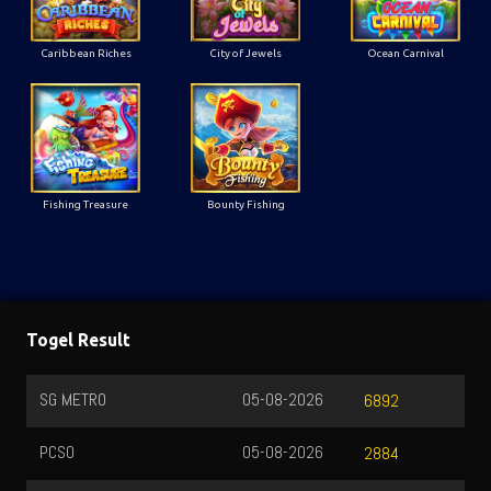
Caribbean Riches
City of Jewels
Ocean Carnival
Fishing Treasure
Bounty Fishing
Togel Result
SG METRO
05-08-2026
6892
PCSO
05-08-2026
2884