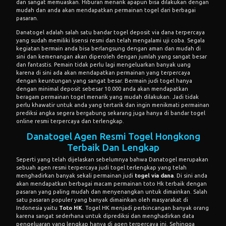
dan sangat memuaskan. Hiburan menarik apapun bisa dilakukan dengan
mudah dan anda akan mendapatkan permainan togel dari berbagai
pasaran.
Danatogel
adalah salah satu bandar togel deposit via dana terpercaya
yang sudah memiliki lisensi resmi dan telah mengalami uji coba. Segala
kegiatan bermain anda bisa berlangsung dengan aman dan mudah di
sini dan kemenangan akan diperoleh dengan jumlah yang sangat besar
dan fantastis. Pemain tidak perlu lagi mengeluarkan banyak uang
karena di sini ada akan mendapatkan permainan yang terpercaya
dengan keuntungan yang sangat besar. Bermain judi togel hanya
dengan minimal deposit sebesar 10.000 anda akan mendapatkan
beragam permainan togel menarik yang mudah dilakukan. Jadi tidak
perlu khawatir untuk anda yang tertarik dan ingin menikmati permainan
prediksi angka segera bergabung sekarang juga hanya di
bandar togel
online
resmi terpercaya dan terlengkap.
Danatogel Agen Resmi Togel Hongkong
Terbaik Dan Lengkap
Seperti yang telah dijelaskan sebelumnya bahwa Danatogel merupakan
sebuah agen resmi terpercaya judi togel terlengkap yang telah
menghadirkan banyak sekali permainan judi
togel via dana
. Di sini anda
akan mendapatkan berbagai macam permainan toto Hk terbaik dengan
pasaran yang paling mudah dan menyenangkan untuk dimainkan. Salah
satu pasaran populer yang banyak dimainkan oleh masyarakat di
Indonesia yaitu
Toto HK
. Togel HK menjadi perbincangan banyak orang
karena sangat sederhana untuk diprediksi dan menghadirkan data
pengeluaran yang lengkap hanya di agen terpercaya ini. Sehingga