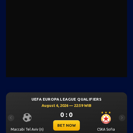
UEFA EUROPA LEAGUE QUALIFIERS
August 6, 2026 — 22:59 WIB
0 : 0
Previous
Next
BET NOW
Maccabi Tel Aviv (n)
CSKA Sofia