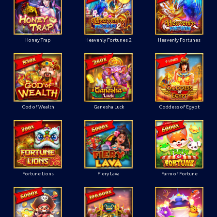
Honey Trap
Heavenly Fortunes 2
Heavenly Fortunes
God of Wealth
Ganesha Luck
Goddess of Egypt
Fortune Lions
Fiery Lava
Farm of Fortune