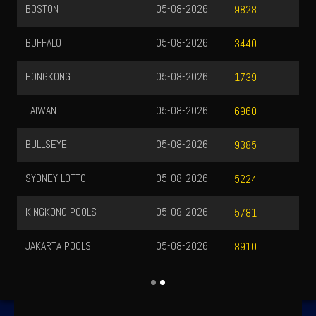
BOSTON
05-08-2026
9828
BUFFALO
05-08-2026
3440
HONGKONG
05-08-2026
1739
TAIWAN
05-08-2026
6960
BULLSEYE
05-08-2026
9385
SYDNEY LOTTO
05-08-2026
5224
KINGKONG POOLS
05-08-2026
5781
JAKARTA POOLS
05-08-2026
8910