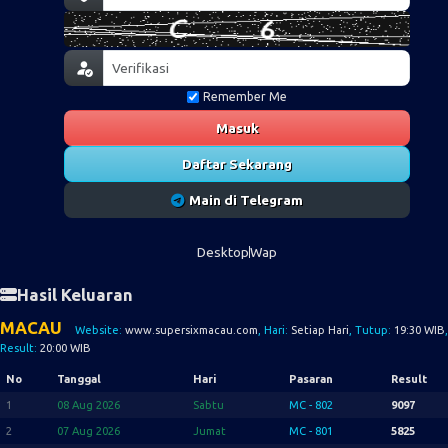
Remember Me
Masuk
Daftar Sekarang
Main di Telegram
Desktop
Wap
Hasil Keluaran
MACAU
Website:
www.supersixmacau.com
, Hari:
Setiap Hari
, Tutup:
19:30 WIB
,
Result:
20:00 WIB
No
Tanggal
Hari
Pasaran
Result
1
08 Aug 2026
Sabtu
MC - 802
9097
2
07 Aug 2026
Jumat
MC - 801
5825