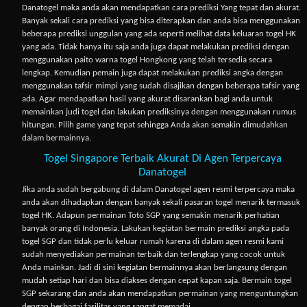
Danatogel
maka anda akan mendapatkan cara prediksi Yang tepat dan akurat.
Banyak sekali cara prediksi yang bisa diterapkan dan anda bisa menggunakan
beberapa prediksi unggulan yang ada seperti melihat data keluaran togel HK
yang ada. Tidak hanya itu saja anda juga dapat melakukan prediksi dengan
menggunakan paito warna togel Hongkong yang telah tersedia secara
lengkap. Kemudian pemain juga dapat melakukan prediksi angka dengan
menggunakan tafsir mimpi yang sudah disajikan dengan beberapa tafsir yang
ada. Agar mendapatkan hasil yang akurat disarankan bagi anda untuk
memainkan judi togel dan lakukan prediksinya dengan menggunakan rumus
hitungan. Pilih game yang tepat sehingga Anda akan semakin dimudahkan
dalam bermainnya.
Togel Singapore Terbaik Akurat Di Agen Terpercaya
Danatogel
Jika anda sudah bergabung di dalam Danatogel agen resmi terpercaya maka
anda akan dihadapkan dengan banyak sekali pasaran togel menarik termasuk
togel HK. Adapun permainan Toto SGP yang semakin menarik perhatian
banyak orang di Indonesia. Lakukan kegiatan bermain prediksi angka pada
togel SGP dan tidak perlu keluar rumah karena di dalam agen resmi kami
sudah menyediakan permainan terbaik dan terlengkap yang cocok untuk
Anda mainkan. Jadi di sini kegiatan bermainnya akan berlangsung dengan
mudah setiap hari dan bisa diakses dengan cepat kapan saja. Bermain togel
SGP sekarang dan anda akan mendapatkan permainan yang menguntungkan
dengan berbagai fasilitas yang sangat memadai.