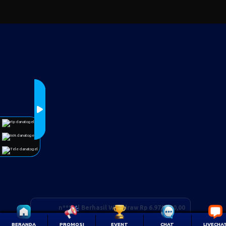
n*****l Berhasil Withdraw Rp 6.971.000,00
BERANDA
PROMOSI
EVENT
CHAT
LIVECHA