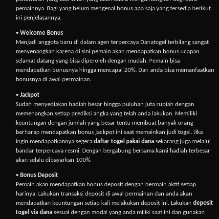
pemainnya. Bagi yang belum mengenal bonus apa saja yang tersedia berikut
ini penjelasannya.
•
Welcome Bonus
Menjadi anggota baru di dalam agen terpercaya Danatogel terbilang sangat
menyenangkan karena di sini pemain akan mendapatkan bonus ucapan
selamat datang yang bisa diperoleh dengan mudah. Pemain bisa
mendapatkan bonusnya hingga mencapai 20%. Dan anda bisa memanfaatkan
bonusnya di awal permainan.
•
Jackpot
Sudah menyediakan hadiah besar hingga puluhan juta rupiah dengan
memenangkan setiap prediksi angka yang telah anda lakukan. Memiliki
keuntungan dengan jumlah yang besar tentu membuat banyak orang
berharap mendapatkan bonus jackpot ini saat memainkan judi togel. Jika
ingin mendapatkannya segera
daftar togel pakai dana
sekarang juga melalui
bandar terpercaya resmi. Dengan bergabung bersama kami hadiah terbesar
akan selalu dibayarkan 100%
•
Bonus Deposit
Pemain akan mendapatkan bonus deposit dengan bermain aktif setiap
harinya. Lakukan transaksi deposit di awal permainan dan anda akan
mendapatkan keuntungan setiap kali melakukan deposit ini. Lakukan
deposit
togel via dana
sesuai dengan modal yang anda miliki saat ini dan gunakan