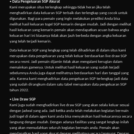
•
Data Pengeluaran SGP Akurat
Kami merupakan situs terlengkap sehingga tidak heran jika telah
menghadirkan data keluaran SGP terbaik dan terlengkap yang cocok untuk
digunakan. Bagi para pemain yang ingin melakukan prediksi Anda bisa
melihat hasil keluaran togel SGP kemarin dengan mudah. Jadi dengan melihat
hasil keluaran yang kemarin pemain akan mendapatkan acuan bahwa angka
keluaran hari ini biasanya tidak akan jauh berbeda dengan angka keluaran
yang telah terjadi kemarin.
Data keluaran SGP yang lengkap yang telah dihadirkan di dalam situs kami
merupakan data pengeluaran yang telah keluar berdasarkan live draw SGP
secara resmi. Jadi pemain dijamin tidak akan mengalami kerugian dalam
memainkan gamenya. Untuk melihat hasil keluaran yang sudah terjadi
sebelumnya Anda juga dapat melihatnya berdasarkan hari dan tanggal yang
ada. Karena kami menghadirkan data pengeluaran SGP terlengkap jadi data
yang sudah dirangkum dalam satu tabel merupakan data pengeluaran SGP
tahun 2022.
•
Live Draw SGP
Kami juga sudah menghadirkan live draw SGP yang akan selalu keluar sesuai
dengan jadwal yang ada. Jadi ketika anda telah melakukan kegiatan bermain
judi togel di dalam agen kami anda bisa menyaksikan hasil keluarannya secara
langsung dengan mudah. Dengan adanya fasilitas yang sangat lengkap inilah
yang akan memudahkan seluruh kegiatan bermain anda. Pemain akan
mendapatkan hasil yang akurat dengan melihatnya secara langsung. Dengan