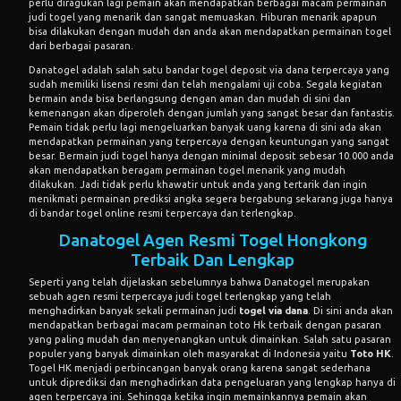
perlu diragukan lagi pemain akan mendapatkan berbagai macam permainan
judi togel yang menarik dan sangat memuaskan. Hiburan menarik apapun
bisa dilakukan dengan mudah dan anda akan mendapatkan permainan togel
dari berbagai pasaran.
Danatogel
adalah salah satu bandar togel deposit via dana terpercaya yang
sudah memiliki lisensi resmi dan telah mengalami uji coba. Segala kegiatan
bermain anda bisa berlangsung dengan aman dan mudah di sini dan
kemenangan akan diperoleh dengan jumlah yang sangat besar dan fantastis.
Pemain tidak perlu lagi mengeluarkan banyak uang karena di sini ada akan
mendapatkan permainan yang terpercaya dengan keuntungan yang sangat
besar. Bermain judi togel hanya dengan minimal deposit sebesar 10.000 anda
akan mendapatkan beragam permainan togel menarik yang mudah
dilakukan. Jadi tidak perlu khawatir untuk anda yang tertarik dan ingin
menikmati permainan prediksi angka segera bergabung sekarang juga hanya
di
bandar togel online
resmi terpercaya dan terlengkap.
Danatogel Agen Resmi Togel Hongkong
Terbaik Dan Lengkap
Seperti yang telah dijelaskan sebelumnya bahwa Danatogel merupakan
sebuah agen resmi terpercaya judi togel terlengkap yang telah
menghadirkan banyak sekali permainan judi
togel via dana
. Di sini anda akan
mendapatkan berbagai macam permainan toto Hk terbaik dengan pasaran
yang paling mudah dan menyenangkan untuk dimainkan. Salah satu pasaran
populer yang banyak dimainkan oleh masyarakat di Indonesia yaitu
Toto HK
.
Togel HK menjadi perbincangan banyak orang karena sangat sederhana
untuk diprediksi dan menghadirkan data pengeluaran yang lengkap hanya di
agen terpercaya ini. Sehingga ketika ingin memainkannya pemain akan