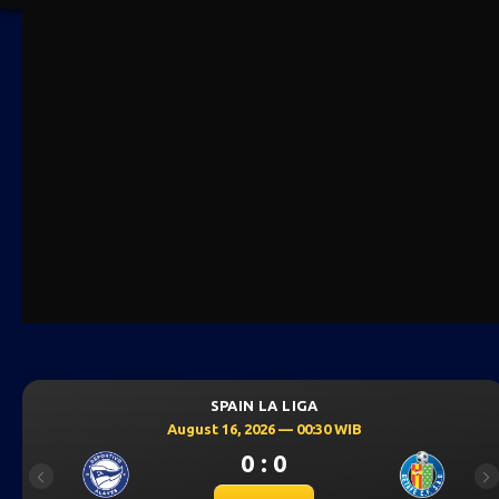
SPAIN LA LIGA
August 16, 2026 — 00:30 WIB
0 : 0
Previous
Ne