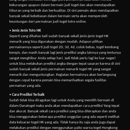
kekurangan apapun dalam bermain judi togel dan akan mendapatkan
hiburan yang terbaik dan berkualitas. Di sini pemain akan mendapatkan
banyak sekali kebebasan dalam bermain serta akan memperoleh
keuntungan dari permainan judi togel lotre online.
•
Jenis Jenis Toto HK
Seperti yang dibahas tadi sudah banyak sekali jenis-jenis togel HK
menarik yang bisa digunakan dengan mudah. Adapun pilihan
permainannya seperti judi togel 2D, 3d, 4d, colok bebas, togel kembang
kempis, dan masih banyak lagi jenis prediksi angka lainnya yang tentunya
sangat menghibur Anda setiap hari. Jadi tidak perlu lagi ke luar negeri
untuk bisa melakukan prediksi angka dengan tepat sasaran karena di sini
sudah banyak sekali jenis permainan menarik togel HK yang sangat
menarik dan menguntungkan. Kegiatan bermainnya akan berlangsung
dengan cepat karena pemain bisa memanfaatkan segala fasilitas
permainan yang ada.
•
Cara Prediksi Terbaik
Sudah tidak bisa diragukan lagi untuk Anda yang memilih bermain di
dalam
Danatogel
maka anda akan mendapatkan cara prediksi Yang tepat
dan akurat. Banyak sekali cara prediksi yang bisa diterapkan dan anda
bisa menggunakan beberapa prediksi unggulan yang ada seperti melihat
data keluaran togel HK yang ada. Tidak hanya itu saja anda juga dapat
melakukan prediksi dengan menggunakan paito warna togel Hongkong