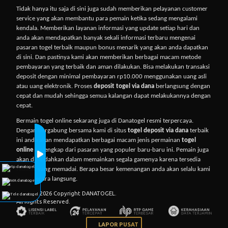
Tidak hanya itu saja di sini juga sudah memberikan pelayanan customer
service yang akan membantu para pemain ketika sedang mengalami
kendala. Memberikan layanan informasi yang update setiap hari dan
anda akan mendapatkan banyak sekali informasi terbaru mengenai
pasaran togel terbaik maupun bonus menarik yang akan anda dapatkan
di sini. Dan pastinya kami akan memberikan berbagai macam metode
pembayaran yang terbaik dan aman dilakukan. Bisa melakukan transaksi
deposit dengan minimal pembayaran rp10.000 menggunakan uang asli
atau uang elektronik. Proses
deposit togel via dana
berlangsung dengan
cepat dan mudah sehingga semua kalangan dapat melakukannya dengan
cepat.
Bermain togel online sekarang juga di Danatogel resmi terpercaya.
Dengan bergabung bersama kami di situs
togel deposit via dana
terbaik
ini anda akan mendapatkan berbagai macam jenis permainan
togel
online
terlengkap dari pasaran yang populer baru-baru ini. Pemain juga
akan dimudahkan dalam memainkan segala gamenya karena tersedia
fasilitas yang memadai. Berapa besar kemenangan anda akan selalu kami
bayar secara langsung.
© 2015 - 2026 Copyright DANATOGEL.
All Rights Reserved.
LAPOR PUSAT