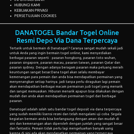
HUBUNGI KAMI
KEBIJAKAN PRIVASI
PERSETUJUAN COOKIES
DANATOGEL Bandar Togel Online
Resmi Depo Via Dana Terpercaya
Tertarik untuk bermain di
Danatogel
? Caranya sangat mudah sekali jadi
untuk Anda yang ingin bermain togel online, kami menyediakan
berbagai pasaran seperti : pasaran hongkong, pasaran toto wuhan,
pasaran singapore, pasaran macau, pasaran taiwan, pasaran Qatar dan
pasaran sydney. Dengan adanya beragam pasaran maka peluang meraih
keuntungan sangat besar.Dana togel akan selalu membayar
kemenangan para pemain dan anda bisa mendapatkan permainan yang
menyenangkan setiap harinya. jadi tanpa perlu diragukan lagi pemain
akan mendapatkan berbagai macam permainan judi togel yang menarik
dan sangat memuaskan. Hiburan menarik apapun bisa dilakukan dengan
mudah dan anda akan mendapatkan permainan togel dari berbagai
pasaran.
Danatogel
adalah salah satu bandar togel deposit via dana terpercaya
yang sudah memiliki lisensi resmi dan telah mengalami uji coba. Segala
kegiatan bermain anda bisa berlangsung dengan aman dan mudah di
sini dan kemenangan akan diperoleh dengan jumlah yang sangat besar
dan fantastis. Pemain tidak perlu lagi mengeluarkan banyak uang
karena di sini ada akan mendapatkan permainan yang terpercaya